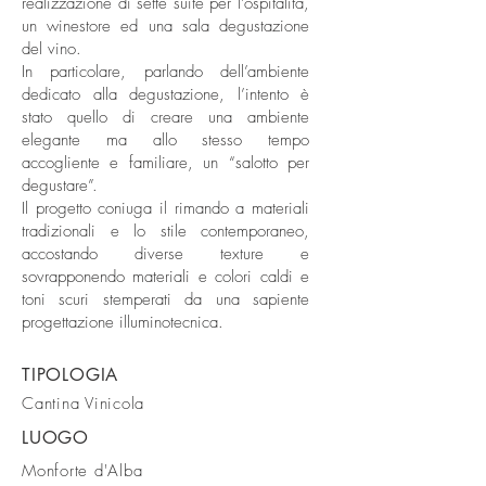
realizzazione di sette suite per l’ospitalità,
un winestore ed una sala degustazione
del vino.
In particolare, parlando dell’ambiente
dedicato alla degustazione, l’intento è
stato quello di creare una ambiente
elegante ma allo stesso tempo
accogliente e familiare, un “salotto per
degustare”.
Il progetto coniuga il rimando a materiali
tradizionali e lo stile contemporaneo,
accostando diverse texture e
sovrapponendo materiali e colori caldi e
toni scuri stemperati da una sapiente
progettazione illuminotecnica.
TIPOLOGIA
Cantina Vinicola
LUOGO
Monforte d'Alba