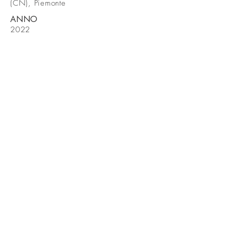
(CN), Piemonte
ANNO
2022
CREDITI
Prog. del verde
Carlo
Crippa
Prog.architettonica
geom.
Enrico Conterno
Arch. Lara Carola Spano
Arch. Alice Vercellino
mail:
info@lato51.com
© Copyright 2011 LATO51