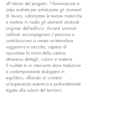
all’interno del progetto: l’illuminazione è
stata studiata per enfatizzare gli strumenti
di lavoro, valorizzare le texture materiche
e mettere in risalto gli elementi strutturali
originari dell’edificio. Accenti luminosi
calibrati accompagnano il percorso e
contribuiscono a creare un’atmosfera
suggestiva e raccolta, capace di
raccontare la storia della cantina
attraverso dettagli, volumi e materia.
Il risultato è un intervento dove tradizione
e contemporaneità dialogano in
equilibrio, offrendo ai visitatori
un’esperienza autentica e profondamente
legata alla cultura del territorio.
TIPOLOGIA
Cantina Vinicola
LUOGO
La Morra (CN),