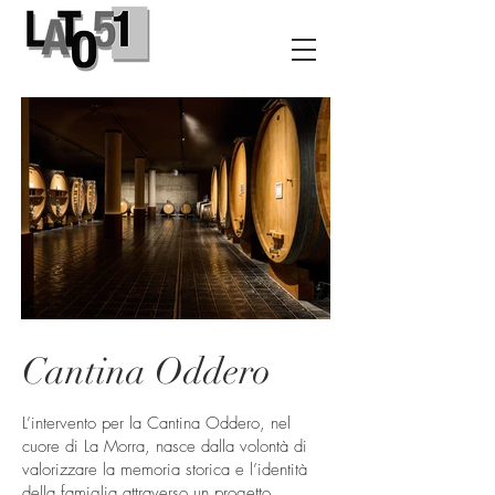
Cantina Oddero
L’intervento per la Cantina Oddero, nel
cuore di La Morra, nasce dalla volontà di
valorizzare la memoria storica e l’identità
della famiglia attraverso un progetto